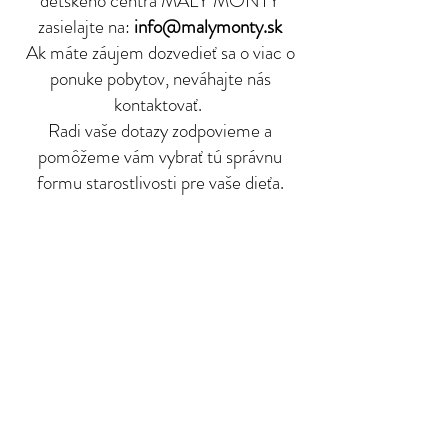
detského centra MALÝ MONTY
zasielajte na:
info@malymonty.sk
Ak máte záujem dozvedieť sa o viac o
ponuke pobytov, neváhajte nás
kontaktovať.
Radi vaše dotazy zodpovieme a
pomôžeme vám vybrať tú správnu
formu starostlivosti pre vaše dieťa.
Prihláška na stiahnutie tu:
© 2023. Všetky práva vyhradené