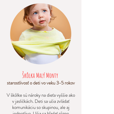
Škôlka Malý Monty
starostlivosť o deti vo veku 3-5 rokov
V škôlke sú nároky na dieťa vyššie ako
v jasličkách. Deti sa učia zvládať
komunikáciu so skupinou, ale aj
jednotlivo. Učia sa hľadať rôzne