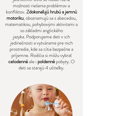
možnosti riešenia problémov a
konfliktov.
Zdokonaľujú hrubú a jemnú
motoriku
, oboznamujú sa s abecedou,
matematikou, pohybovými aktivitami a
so základmi anglického
jazyka.
Podporujeme deti v ich
jedinečnosti a vytvárame pre nich
prostredie
, kde sa cítia bezpečne a
príjemne.
Rodičia si môžu vybrať
celodenné
ale i
poldenné
pobyty.
O
deti sa starajú 4 učiteľky.