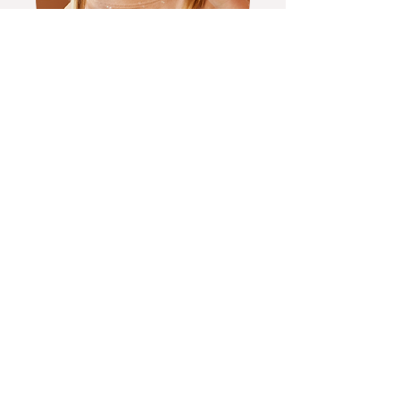
Jasličky & Škôlka Premiu
m
starostlivosť o deti vo veku 1-5 rokov
so ŠVVP
Dieťa so špeciálnymi výchovno-
vzdelávacími potrebami (ŠVVP) je
spravidla:
dieťa so zdravotným
postihnutím, dieťa choré alebo
zdravotne oslabené, dieťa s vývinovými
poruchami , dieťa s poruchou
správania
. Dostupnosť tejto
starostlivosti ako i podmienky k prijatiu